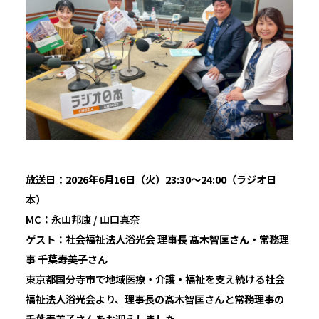
放送日：2026年6月16日（火）23:30〜24:00（ラジオ日
本）
MC：永山邦康 / 山口真奈
ゲスト：
社会福祉法人浴光会 理事長 髙木智匡さん・常務理
事 千葉寿美子さん
東京都国分寺市で地域医療・介護・福祉を支え続ける
社会
福祉法人浴光会
より、理事長の髙木智匡さんと常務理事の
千葉寿美子さんをお迎えしました。